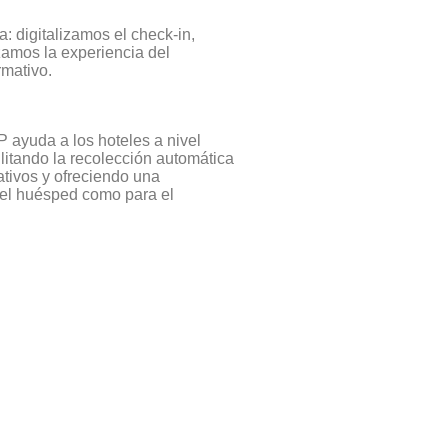
a: digitalizamos el check-in,
zamos la experiencia del
mativo.
P ayuda a los hoteles a nivel
ilitando la recolección automática
ativos y ofreciendo una
a el huésped como para el